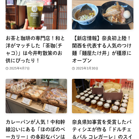
お茶と珈琲の専門店！和と
【新店情報】奈良初上陸！
洋がマッチした「茶珈(チ
関西を代表する人気のつけ
ャコ)」は今井町散策のお
麺「麺屋たけ井」が橿原に
供にぴったり！
オープン
2025年4月7日
2025年3月30日
カレーパンが人気！中和幹
奈良県知事賞を受賞したパ
線沿いにある「ほのぼのベ
ティシエが作る「ドルチェ
ーカリー」の多彩なパンは
＆バル コレガーレ」のスイ