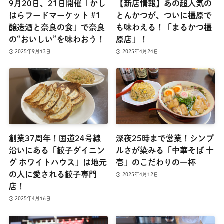
9月20日、21日開催「かし
【新店情報】あの超人気の
はらフードマーケット #1
とんかつが、ついに橿原で
醸造酒と奈良の食」で奈良
も味わえる！「まるかつ橿
の“おいしい”を味わおう！
原店」！
2025年9月13日
2025年4月24日
創業37周年！国道24号線
深夜25時まで営業！シンプ
沿いにある「餃子ダイニン
ルさが染みる「中華そば 十
グ ホワイトハウス」は地元
壱」のこだわりの一杯
の人に愛される餃子専門
2025年4月12日
店！
2025年4月16日