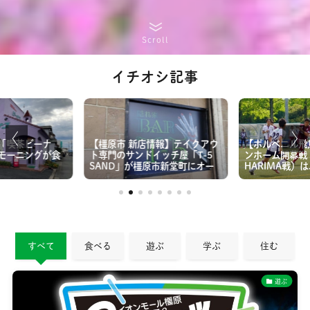
Scroll
イチオシ記事
【橿原市 新店情報】テイクアウ
【ポルベニル飛鳥
「喫茶ビーナ
ト専門のサンドイッチ屋「T-5
ンホーム開幕戦（Ce
モーニングが食
SAND」が橿原市新堂町にオー
HARIMA戦）
プン！
2で敗れる。
すべて
食べる
遊ぶ
学ぶ
住む
遊ぶ