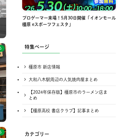
プロゲーマー来場！5月30日開催「イオンモール
橿原 eスポーツフェスタ」
特集ページ
る
橿原市 新店情報
大和八木駅周辺の人気焼肉屋まとめ
【2024年保存版】橿原市のラーメン店ま
とめ
【橿原高校 書店クラブ】記事まとめ
る
カテゴリー