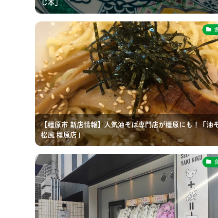
じ本」
【橿原市 新店情報】人気油そば専門店が橿原にも！「油
松風 橿原店」