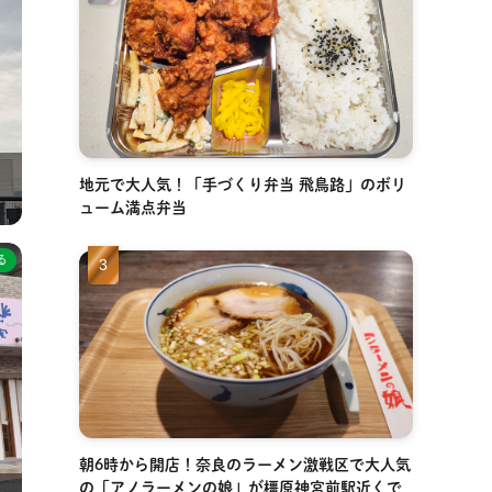
地元で大人気！「手づくり弁当 飛鳥路」のボリ
ューム満点弁当
る
朝6時から開店！奈良のラーメン激戦区で大人気
の「アノラーメンの娘」が橿原神宮前駅近くで