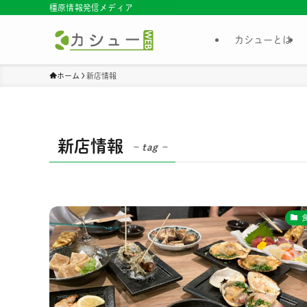
橿原情報発信メディア
カシューとは
ホーム
新店情報
新店情報
– tag –