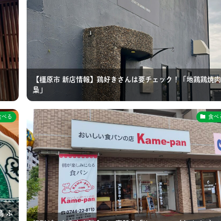
【橿原市 新店情報】鶏好きさんは要チェック！「地鶏鶏焼肉
梟」
食べる
食べ
 ふ