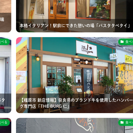
端
本格イタリアン！駅前にできた憩いの場「パスタタベタイ」
食べる
食べ
ベタ
【橿原市 新店情報】奈良県のブランド牛を使用したハンバー
グ専門店「THE BURG 仁」
食べる
食べ