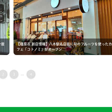
ン屋
【橿原市 新店情報】八木駅名店街に旬のフルーツを使ったカ
フェ「コトノミ」がオープン
2
3
...
4