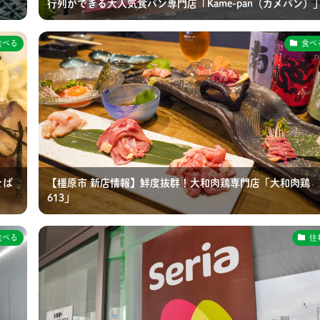
行列ができる大人気食パン専門店「Kame-pan（カメパン）
食べる
食べ
そば
【橿原市 新店情報】鮮度抜群！大和肉鶏専門店「大和肉鶏
613」
食べる
住