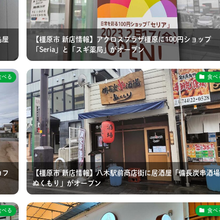
鳥屋
【橿原市 新店情報】アクロスプラザ橿原に100円ショップ
「Seria」と「スギ薬局」がオープン
食べる
食べ
カフ
【橿原市 新店情報】八木駅前商店街に居酒屋「備長炭串酒場
ぬくもり」がオープン
食べる
食べ