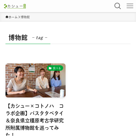
ホーム
博物館
博物館
– tag –
食べる
【カシュー×コトノハ コ
ラボ企画】パスタタベタイ
＆奈良県立橿原考古学研究
所附属博物館を巡ってみ
た！