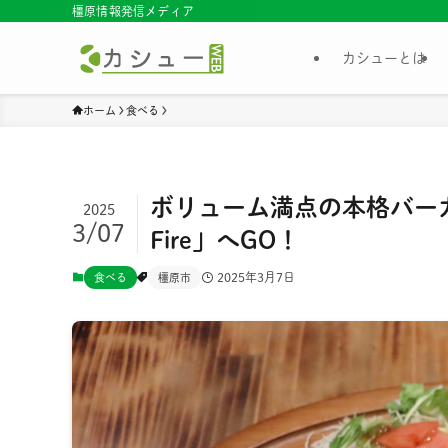
橿原情報発信メディア
カシューとは
ホーム
食べる
ボリューム満点の本格バー
2025
3/07
Fire」へGO！
2025年3月7日
食べる
橿原市