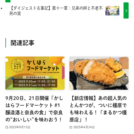
【ダイジェスト古事記】第十一章：兄弟の絆と不老不
死の実
関連記事
9月20日、21日開催「かし
【新店情報】あの超人気の
はらフードマーケット #1
とんかつが、ついに橿原で
醸造酒と奈良の食」で奈良
も味わえる！「まるかつ橿
の“おいしい”を味わおう！
原店」！
2025年9月13日
2025年4月24日