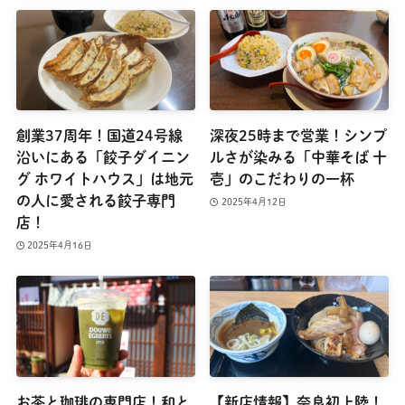
創業37周年！国道24号線
深夜25時まで営業！シンプ
沿いにある「餃子ダイニン
ルさが染みる「中華そば 十
グ ホワイトハウス」は地元
壱」のこだわりの一杯
の人に愛される餃子専門
2025年4月12日
店！
2025年4月16日
お茶と珈琲の専門店！和と
【新店情報】奈良初上陸！