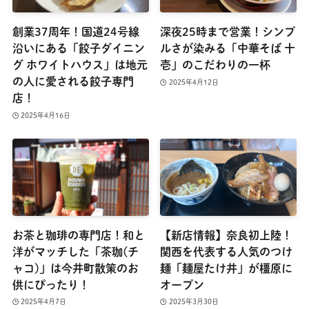
創業37周年！国道24号線
深夜25時まで営業！シンプ
沿いにある「餃子ダイニン
ルさが染みる「中華そば 十
グ ホワイトハウス」は地元
壱」のこだわりの一杯
の人に愛される餃子専門
2025年4月12日
店！
2025年4月16日
お茶と珈琲の専門店！和と
【新店情報】奈良初上陸！
洋がマッチした「茶珈(チ
関西を代表する人気のつけ
ャコ)」は今井町散策のお
麺「麺屋たけ井」が橿原に
供にぴったり！
オープン
2025年4月7日
2025年3月30日