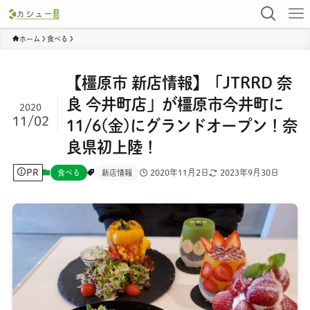
ホーム
食べる
【橿原市 新店情報】「JTRRD 奈
良 今井町店」が橿原市今井町に
2020
11/02
11/6(金)にグランドオープン！奈
良県初上陸！
PR
2020年11月2日
2023年9月30日
食べる
新店情報