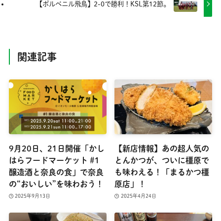
【ポルベニル飛鳥】2-0で勝利！KSL第12節。
関連記事
9月20日、21日開催「かし
【新店情報】あの超人気の
はらフードマーケット #1
とんかつが、ついに橿原で
醸造酒と奈良の食」で奈良
も味わえる！「まるかつ橿
の“おいしい”を味わおう！
原店」！
2025年9月13日
2025年4月24日