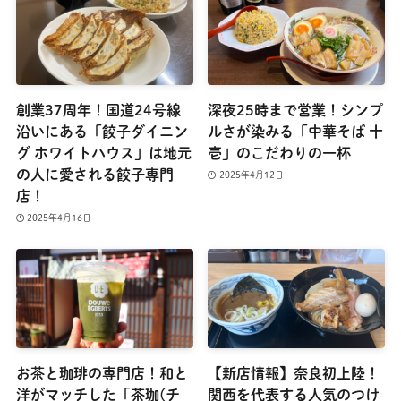
創業37周年！国道24号線
深夜25時まで営業！シンプ
沿いにある「餃子ダイニン
ルさが染みる「中華そば 十
グ ホワイトハウス」は地元
壱」のこだわりの一杯
の人に愛される餃子専門
2025年4月12日
店！
2025年4月16日
お茶と珈琲の専門店！和と
【新店情報】奈良初上陸！
洋がマッチした「茶珈(チ
関西を代表する人気のつけ