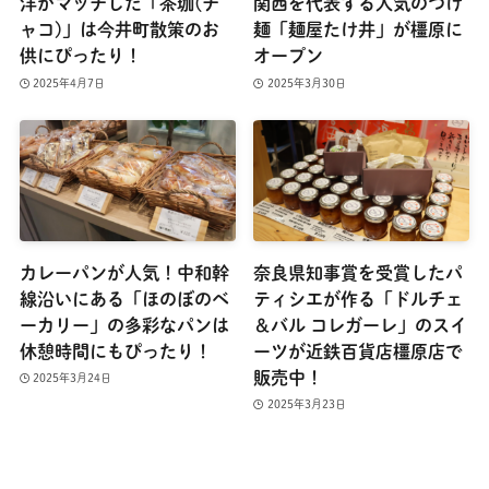
洋がマッチした「茶珈(チ
関西を代表する人気のつけ
ャコ)」は今井町散策のお
麺「麺屋たけ井」が橿原に
供にぴったり！
オープン
2025年4月7日
2025年3月30日
カレーパンが人気！中和幹
奈良県知事賞を受賞したパ
線沿いにある「ほのぼのベ
ティシエが作る「ドルチェ
ーカリー」の多彩なパンは
＆バル コレガーレ」のスイ
休憩時間にもぴったり！
ーツが近鉄百貨店橿原店で
販売中！
2025年3月24日
2025年3月23日