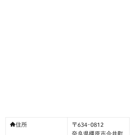
住所
〒634ｰ0812
奈良県橿原市今井町