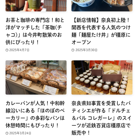
お茶と珈琲の専門店！和と
【新店情報】奈良初上陸！
洋がマッチした「茶珈(チ
関西を代表する人気のつけ
ャコ)」は今井町散策のお
麺「麺屋たけ井」が橿原に
供にぴったり！
オープン
2025年4月7日
2025年3月30日
カレーパンが人気！中和幹
奈良県知事賞を受賞したパ
線沿いにある「ほのぼのベ
ティシエが作る「ドルチェ
ーカリー」の多彩なパンは
＆バル コレガーレ」のスイ
休憩時間にもぴったり！
ーツが近鉄百貨店橿原店で
販売中！
2025年3月24日