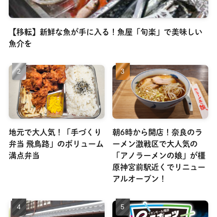
【移転】新鮮な魚が手に入る！魚屋「旬楽」で美味しい
魚介を
地元で大人気！「手づくり
朝6時から開店！奈良のラ
弁当 飛鳥路」のボリューム
ーメン激戦区で大人気の
満点弁当
「アノラーメンの娘」が橿
原神宮前駅近くでリニュー
アルオープン！