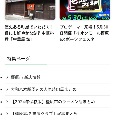
歴史ある町屋でいただく！
プロゲーマー来場！5月30
目にも鮮やかな創作中華料
日開催「イオンモール橿原
理「中華屋 炫」
eスポーツフェスタ」
特集ページ
橿原市 新店情報
大和八木駅周辺の人気焼肉屋まとめ
【2024年保存版】橿原市のラーメン店まとめ
【橿原高校 書店クラブ】記事まとめ