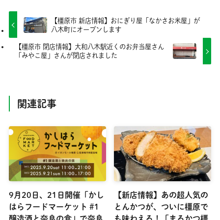
【橿原市 新店情報】おにぎり屋「なかさお米屋」が
八木町にオープンします
【橿原市 閉店情報】大和八木駅近くのお弁当屋さん
「みやこ屋」さんが閉店されました
関連記事
9月20日、21日開催「かし
【新店情報】あの超人気の
はらフードマーケット #1
とんかつが、ついに橿原で
醸造酒と奈良の食」で奈良
も味わえる！「まるかつ橿