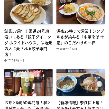
創業37周年！国道24号線
深夜25時まで営業！シンプ
沿いにある「餃子ダイニン
ルさが染みる「中華そば 十
グ ホワイトハウス」は地元
壱」のこだわりの一杯
の人に愛される餃子専門
2025年4月12日
店！
2025年4月16日
お茶と珈琲の専門店！和と
【新店情報】奈良初上陸！
洋がマッチした「茶珈(チ
関西を代表する人気のつけ