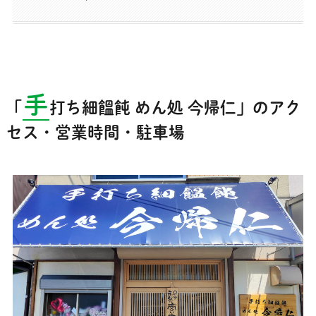
手
「
打ち細饂飩 めん処 今帰仁
」のアク
セス・営業時間・駐車場