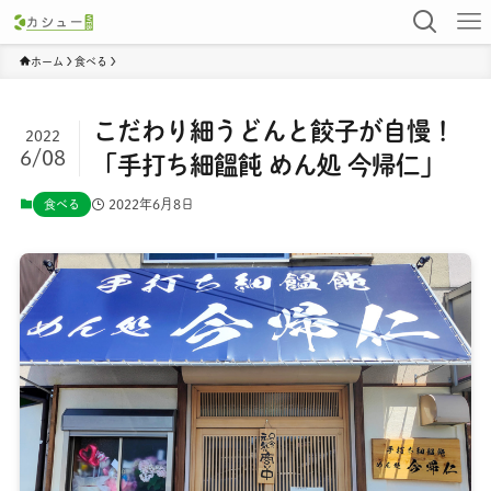
ホーム
食べる
こだわり細うどんと餃子が自慢！
2022
6/08
「手打ち細饂飩 めん処 今帰仁」
2022年6月8日
食べる