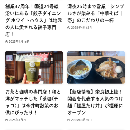
創業37周年！国道24号線
深夜25時まで営業！シンプ
沿いにある「餃子ダイニン
ルさが染みる「中華そば 十
グ ホワイトハウス」は地元
壱」のこだわりの一杯
の人に愛される餃子専門
2025年4月12日
店！
2025年4月16日
お茶と珈琲の専門店！和と
【新店情報】奈良初上陸！
洋がマッチした「茶珈(チ
関西を代表する人気のつけ
ャコ)」は今井町散策のお
麺「麺屋たけ井」が橿原に
供にぴったり！
オープン
2025年4月7日
2025年3月30日