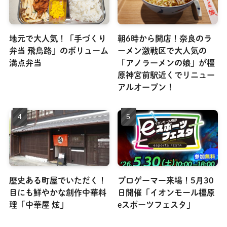
地元で大人気！「手づくり
朝6時から開店！奈良のラ
弁当 飛鳥路」のボリューム
ーメン激戦区で大人気の
満点弁当
「アノラーメンの娘」が橿
原神宮前駅近くでリニュー
アルオープン！
歴史ある町屋でいただく！
プロゲーマー来場！5月30
目にも鮮やかな創作中華料
日開催「イオンモール橿原
理「中華屋 炫」
eスポーツフェスタ」