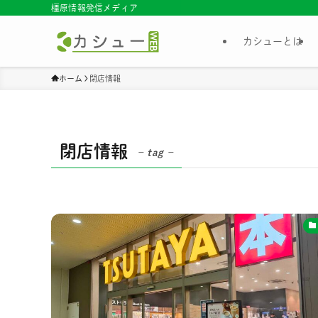
橿原情報発信メディア
カシューとは
ホーム
閉店情報
閉店情報
– tag –