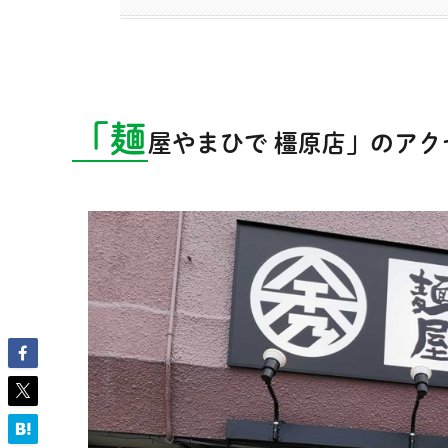
「麺
屋やまひで 橿原店」のア