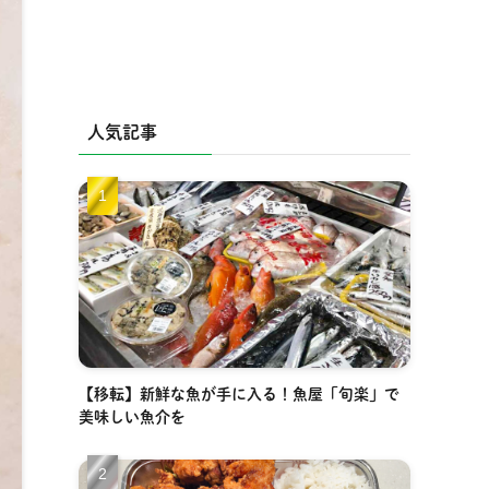
人気記事
【移転】新鮮な魚が手に入る！魚屋「旬楽」で
美味しい魚介を