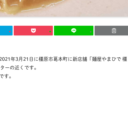
021年3月21日に橿原市葛本町に新店舗「麺屋やまひで 橿
ンターの近くです。
です。