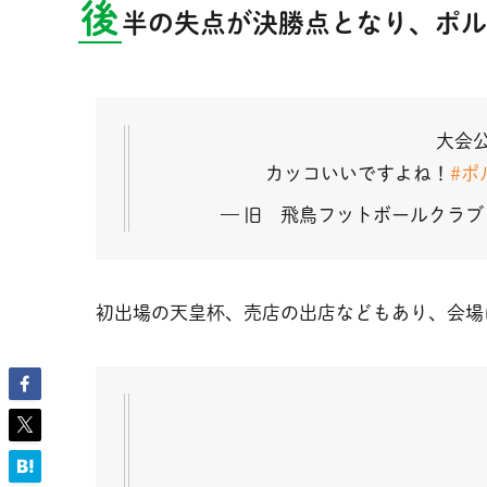
後
半の失点が決勝点となり、ポル
大会
カッコいいですよね！
#ポ
— 旧 飛鳥フットボールクラブ【公
初出場の天皇杯、売店の出店などもあり、会場