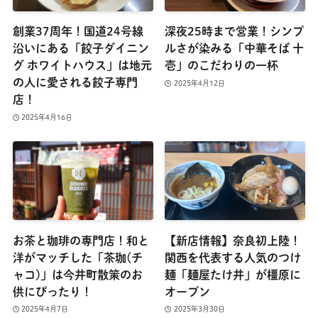
創業37周年！国道24号線
深夜25時まで営業！シンプ
沿いにある「餃子ダイニン
ルさが染みる「中華そば 十
グ ホワイトハウス」は地元
壱」のこだわりの一杯
の人に愛される餃子専門
2025年4月12日
店！
2025年4月16日
お茶と珈琲の専門店！和と
【新店情報】奈良初上陸！
洋がマッチした「茶珈(チ
関西を代表する人気のつけ
ャコ)」は今井町散策のお
麺「麺屋たけ井」が橿原に
供にぴったり！
オープン
2025年4月7日
2025年3月30日