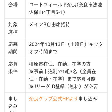
会場
ロートフィールド奈良(奈良市法蓮
佐保山4丁目5-1)
対象
メインB自由席招待
席種
応募
2024年10月13日（土曜日）キック
期間
オフ時間まで
応募
橿原市在住、在勤、在学の方
条件
※事前申込制で1組3名（全員在
住・在勤・在学）まで応募可能
※JリーグID登録（無料）が必要
申し
奈良クラブ公式HPより
申し込み
込み