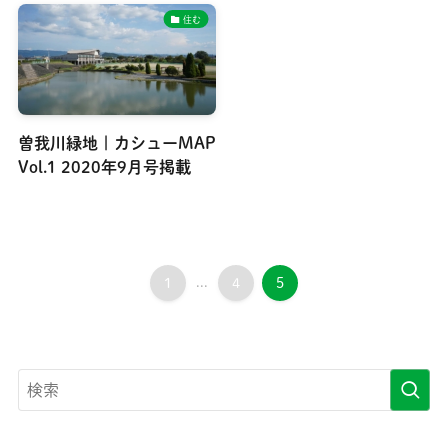
住む
曽我川緑地 | カシューMAP
Vol.1 2020年9月号掲載
1
...
4
5