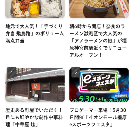
地元で大人気！「手づくり
朝6時から開店！奈良のラ
弁当 飛鳥路」のボリューム
ーメン激戦区で大人気の
満点弁当
「アノラーメンの娘」が橿
原神宮前駅近くでリニュー
アルオープン！
歴史ある町屋でいただく！
プロゲーマー来場！5月30
目にも鮮やかな創作中華料
日開催「イオンモール橿原
理「中華屋 炫」
eスポーツフェスタ」