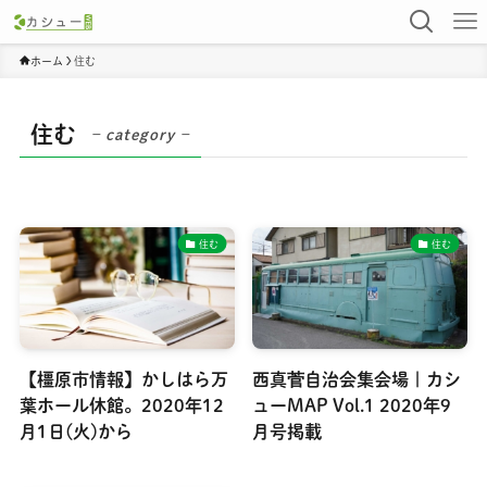
ホーム
住む
住む
– category –
住む
住む
【橿原市情報】かしはら万
西真菅自治会集会場 | カシ
葉ホール休館。2020年12
ューMAP Vol.1 2020年9
月1日(火)から
月号掲載