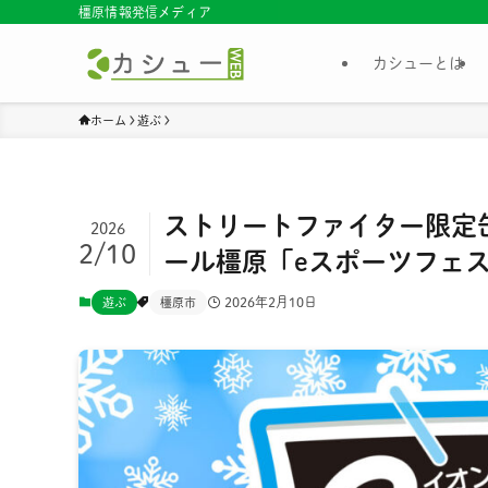
橿原情報発信メディア
カシューとは
ホーム
遊ぶ
ストリートファイター限定
2026
2/10
ール橿原「eスポーツフェ
2026年2月10日
遊ぶ
橿原市