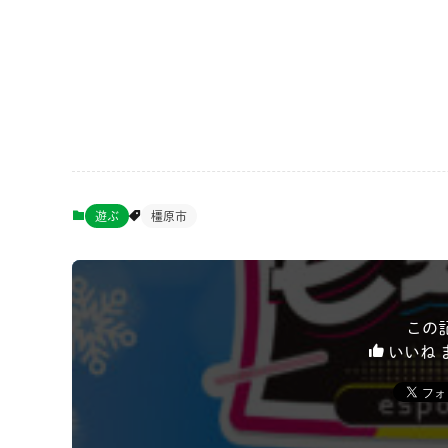
遊ぶ
橿原市
この
いいね 