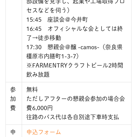
部設備を見学し、起業や工場取得プロ
セスなどを伺う）
15:45 座談会＠今井町
16:45 オフィシャルな会としては終
了→徒歩移動
17:30 懇親会＠醸 -camos-（奈良県
橿原市内膳町1-3-7）
※FARMENTRYクラフトビール2時間
飲み放題
参
無料
加
ただしアフターの懇親会参加の場合会
費
費6,000円
往路のバス代は各自別途下車時支払
申
申込フォーム