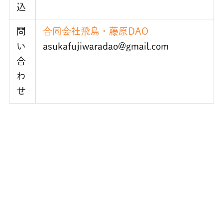
込
問
合同会社飛鳥・藤原DAO
い
asukafujiwaradao@gmail.com
合
わ
せ