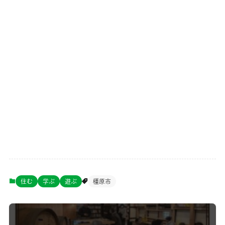
住む
学ぶ
遊ぶ
橿原市