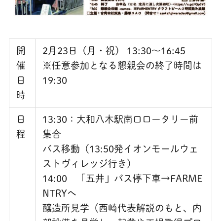
開
2月23日（月・祝） 13:30〜16:45
催
※任意参加となる懇親会の終了時間は
日
19:30
時
日
13:30：大和八木駅南口ロータリー前
程
集合
バス移動（13:50発イオンモールウェ
ストヴィレッジ行き）
14:00 「五井」バス停下車→FARME
NTRYへ
醸造所見学（西崎代表解説のもと、内