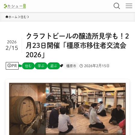
ホーム
住む
クラフトビールの醸造所見学も！2
2026
月23日開催「橿原市移住者交流会
2/15
2026」
PR
2026年2月15日
住む
学ぶ
遊ぶ
橿原市