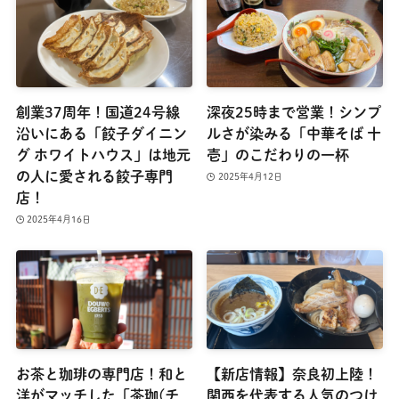
創業37周年！国道24号線
深夜25時まで営業！シンプ
沿いにある「餃子ダイニン
ルさが染みる「中華そば 十
グ ホワイトハウス」は地元
壱」のこだわりの一杯
の人に愛される餃子専門
2025年4月12日
店！
2025年4月16日
お茶と珈琲の専門店！和と
【新店情報】奈良初上陸！
洋がマッチした「茶珈(チ
関西を代表する人気のつけ