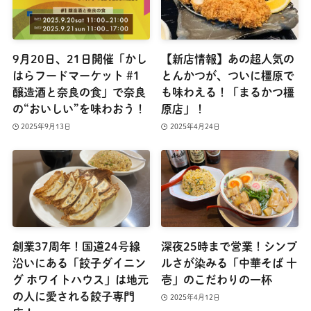
9月20日、21日開催「かし
【新店情報】あの超人気の
はらフードマーケット #1
とんかつが、ついに橿原で
醸造酒と奈良の食」で奈良
も味わえる！「まるかつ橿
の“おいしい”を味わおう！
原店」！
2025年9月13日
2025年4月24日
創業37周年！国道24号線
深夜25時まで営業！シンプ
沿いにある「餃子ダイニン
ルさが染みる「中華そば 十
グ ホワイトハウス」は地元
壱」のこだわりの一杯
の人に愛される餃子専門
2025年4月12日