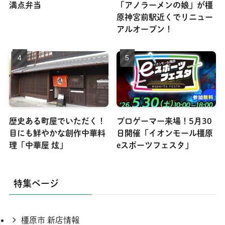
満点弁当
「アノラーメンの娘」が橿
原神宮前駅近くでリニュー
アルオープン！
歴史ある町屋でいただく！
プロゲーマー来場！5月30
目にも鮮やかな創作中華料
日開催「イオンモール橿原
理「中華屋 炫」
eスポーツフェスタ」
特集ページ
橿原市 新店情報