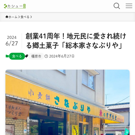
ホーム
食べる
創業41周年！地元民に愛され続け
2024
6/27
る郷土菓子「総本家さなぶりや」
2024年6月27日
食べる
橿原市