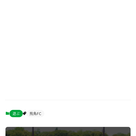
遊ぶ
飛鳥FC