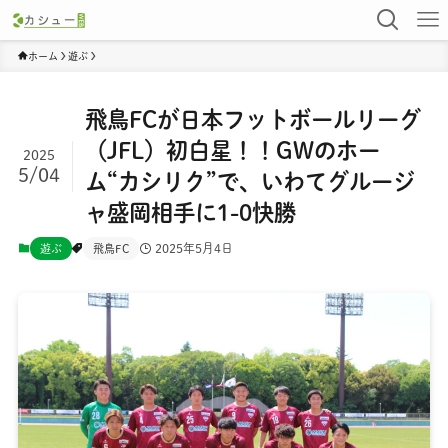
ホーム
遊ぶ
飛鳥FCが日本フットボールリーグ
（JFL）初白星！！GWのホー
2025
5/04
ム“カシリク”で、いわてグルージ
ャ盛岡相手に1-0快勝
2025年5月4日
遊ぶ
飛鳥FC