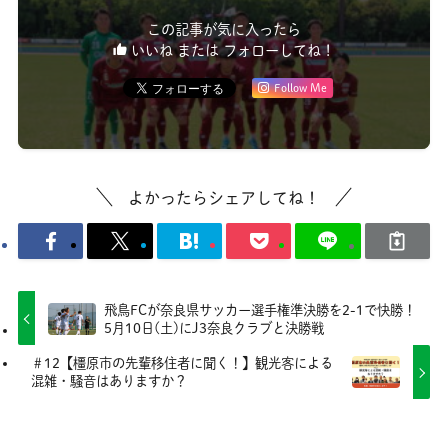
この記事が気に入ったら
いいね または フォローしてね！
Follow Me
よかったらシェアしてね！
飛鳥FCが奈良県サッカー選手権準決勝を2-1で快勝！
5月10日(土)にJ3奈良クラブと決勝戦
＃12【橿原市の先輩移住者に聞く！】観光客による
混雑・騒音はありますか？