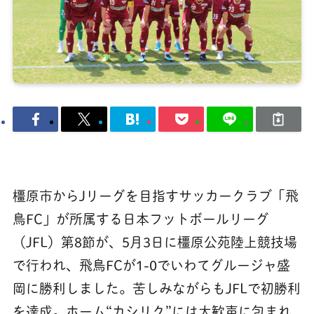
橿原市からJリーグを目指すサッカークラブ「飛
鳥FC」が所属する日本フットボールリーグ
（JFL）第8節が、5月3日に橿原公苑陸上競技場
で行われ、飛鳥FCが1-0でいわてグルージャ盛
岡に勝利しました。苦しみながらもJFLで初勝利
を達成。ホーム“カシリク”には大歓声に包まれ