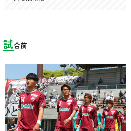
試
合
前