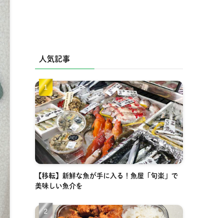
人気記事
【移転】新鮮な魚が手に入る！魚屋「旬楽」で
美味しい魚介を