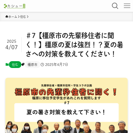
ホーム
住む
＃7【橿原市の先輩移住者に聞
2025
く！】橿原の夏は強烈！？夏の暑
4/07
さへの対策を教えてください！
2025年4月7日
住む
橿原市