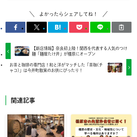
よかったらシェアしてね！
【新店情報】奈良初上陸！関西を代表する人気のつけ
麺「麺屋たけ井」が橿原にオープン
お茶と珈琲の専門店！和と洋がマッチした「茶珈(チ
ャコ)」は今井町散策のお供にぴったり！
関連記事