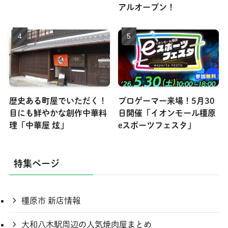
アルオープン！
歴史ある町屋でいただく！
プロゲーマー来場！5月30
目にも鮮やかな創作中華料
日開催「イオンモール橿原
理「中華屋 炫」
eスポーツフェスタ」
特集ページ
橿原市 新店情報
大和八木駅周辺の人気焼肉屋まとめ