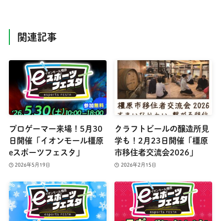
関連記事
プロゲーマー来場！5月30
クラフトビールの醸造所見
日開催「イオンモール橿原
学も！2月23日開催「橿原
eスポーツフェスタ」
市移住者交流会2026」
2026年5月19日
2026年2月15日