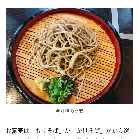
今井膳の蕎麦
お蕎麦は「もりそば」か「かけそば」かから選