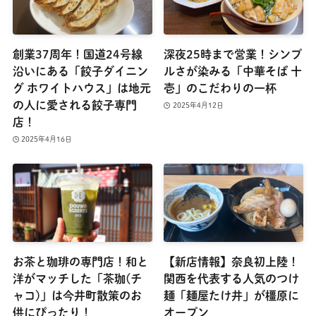
創業37周年！国道24号線
深夜25時まで営業！シンプ
沿いにある「餃子ダイニン
ルさが染みる「中華そば 十
グ ホワイトハウス」は地元
壱」のこだわりの一杯
の人に愛される餃子専門
2025年4月12日
店！
2025年4月16日
お茶と珈琲の専門店！和と
【新店情報】奈良初上陸！
洋がマッチした「茶珈(チ
関西を代表する人気のつけ
ャコ)」は今井町散策のお
麺「麺屋たけ井」が橿原に
供にぴったり！
オープン