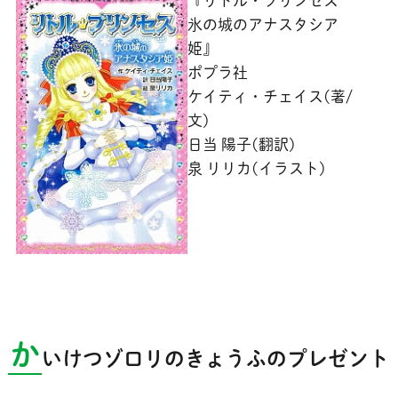
『リトル・プリンセス
氷の城のアナスタシア
姫』
ポプラ社
ケイティ・チェイス(著/
文)
日当 陽子(翻訳)
泉 リリカ(イラスト)
か
いけつゾロリのきょうふのプレゼント