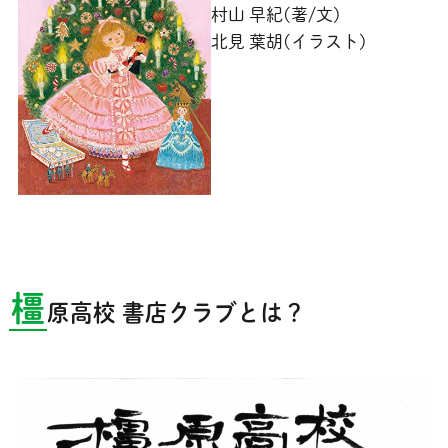
村山 早紀(著/文)
北見 葉胡(イラスト)
橿
原高校 書店クラブとは？