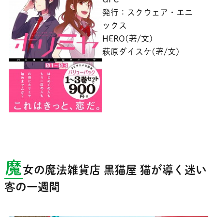
発行：スクウェア・エニ
ックス
HERO(著/文)
萩原ダイスケ(著/文)
魔
女の魔法雑貨店 黒猫屋 猫が導く迷い
客の一週間