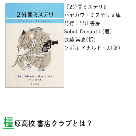
『2分間ミステリ』
ハヤカワ・ミステリ文庫
発行：早川書房
Sobol, Donald J.(著)
武藤 崇恵(訳)
ソボル ドナルド・J.(著)
橿
原高校 書店クラブとは？