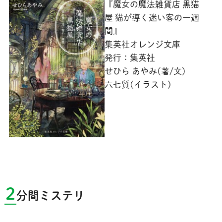
『魔女の魔法雑貨店 黒猫
屋 猫が導く迷い客の一週
間』
集英社オレンジ文庫
発行：集英社
せひら あやみ(著/文)
六七質(イラスト)
2
分間ミステリ