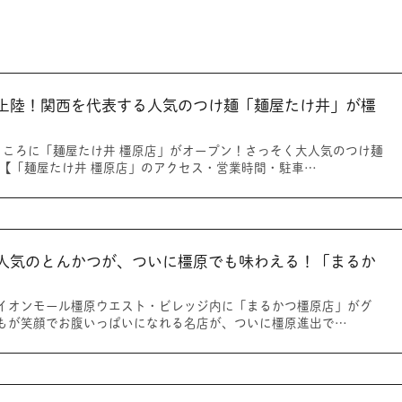
上陸！関西を代表する人気のつけ麺「麺屋たけ井」が橿
ところに「麺屋たけ井 橿原店」がオープン！さっそく大人気のつけ麺
 【「麺屋たけ井 橿原店」のアクセス・営業時間・駐車…
人気のとんかつが、ついに橿原でも味わえる！「まるか
いにイオンモール橿原ウエスト・ビレッジ内に「まるかつ橿原店」がグ
もが笑顔でお腹いっぱいになれる名店が、ついに橿原進出で…