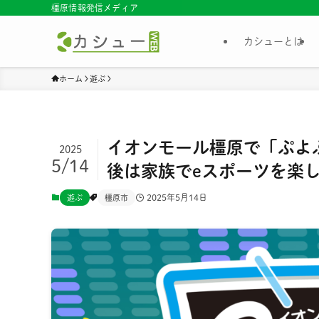
橿原情報発信メディア
カシューとは
ホーム
遊ぶ
イオンモール橿原で「ぷよ
2025
5/14
後は家族でeスポーツを楽
2025年5月14日
遊ぶ
橿原市