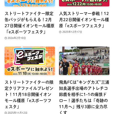
ストリートファイター限定
人気ストリーマー参戦！12
缶バッジがもらえる！2月
月22日開催イオンモール橿
27日開催イオンモール橿原
原「eスポーツフェスタ」
「eスポーツフェスタ」
2025年12月17日
2026年2月10日
ストリートファイターの限
飛鳥FCは“キングカズ“三浦
定クリアファイルプレゼン
知良選手出場のアトレチコ
ト！11月18日開催イオン
鈴鹿を相手に1-1の痛恨ド
モール橿原「eスポーツフ
ロー！選手たちは「奇跡の
ェスタ」
11月へ」残り3節に全力尽
くす
2025年11月12日