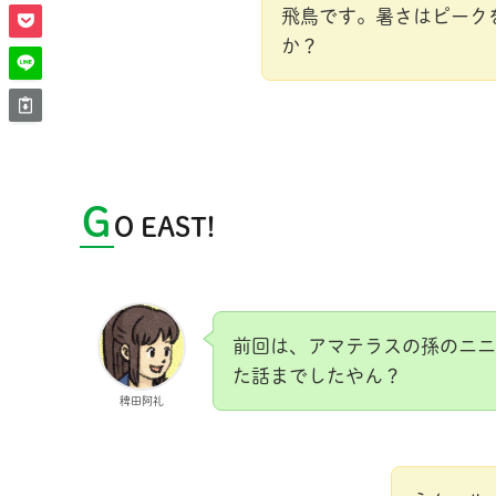
飛鳥です。暑さはピーク
か？
G
O EAST!
前回は、アマテラスの孫のニニ
た話までしたやん？
稗田阿礼