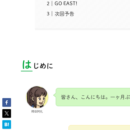
GO EAST!
次回予告
は
じめに
皆さん、こんにちは。一ヶ月ぶ
稗田阿礼