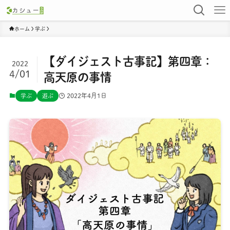
ホーム
学ぶ
【ダイジェスト古事記】第四章：
2022
4/01
高天原の事情
2022年4月1日
学ぶ
遊ぶ