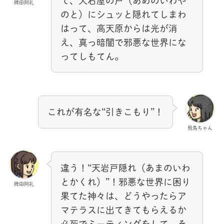
て、天石屋の戸（あめのいわや
稗田阿礼
のと）にシュッと隠れてしまわ
はって、高天原からは光が消
え、真っ暗闇で邪悪な世界にな
ってしもてん。
これが有名な“引きこもり”！
飛鳥ちゃん
違う！“天岩戸隠れ（あまのいわ
とかくれ）”！邪悪な世界に困り
稗田阿礼
果てた神々は、どうやったらア
マテラスに出てきてもらえるか
必死でミーティングをして、そ